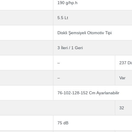
190 g/hp.h
5.5 Lt
Diskli Şemsiyeli Otomotiv Tipi
3 İleri / 1 Geri
–
237 Di
–
Var
76-102-128-152 Cm Ayarlanabilir
32
75 dB