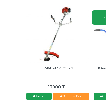
TA
Bolat Atak BY-570
KAA
13000 TL
İncele
Sepete Ekle
İ