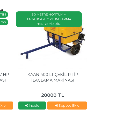
ETİM
30 METRE HORTUM +
TABANCA+HORTUM SARMA
RGO
HEDİYEMİZDİR.
 7 HP
KAAN 400 LT ÇEKİLİR TİP
ASI
İLAÇLAMA MAKİNASI
20000 TL
kle
İncele
Sepete Ekle