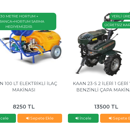
30 METRE HORTUM +
YERLİ ÜR
BANCA+HORTUM SARMA
ÜCRETSİZ KA
HEDİYEMİZDİR.
N 100 LT ELEKTRİKLİ İLAÇ
KAAN 23-S 2 İLERİ 1 GERİ
MAKİNASI
BENZİNLİ ÇAPA MAKİN
8250 TL
13500 TL
ncele
Sepete Ekle
İncele
Sepete E