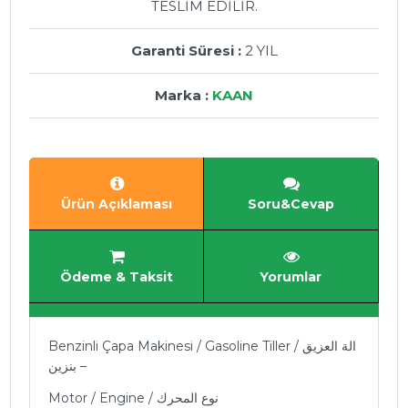
TESLİM EDİLİR.
Garanti Süresi :
2 YIL
Marka :
KAAN
Ürün Açıklaması
Soru&Cevap
Ödeme & Taksit
Yorumlar
Benzinli Çapa Makinesi / Gasoline Tiller / الة العزيق
– بنزين
Motor / Engine / نوع المحرك