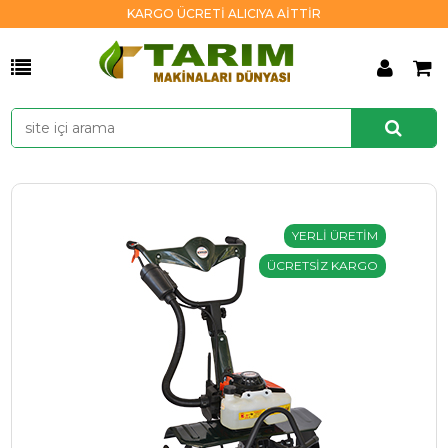
KARGO ÜCRETİ ALICIYA AİTTİR
YERLİ ÜRETİM
ÜCRETSİZ KARGO