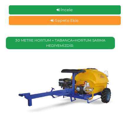
İncele
Sepete Ekle
30 METRE HORTUM + TABANCA+HORTUM SARMA
HEDİYEMİZDİR.