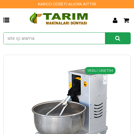
KARGO ÜCRETİ ALICIYA AİTTİR
YERLİ ÜRETİM